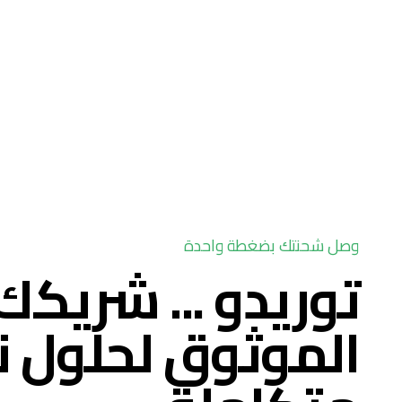
وصل شحنتك بضغطة واحدة
توريدو ... شريكك
الموثوق لحلول 